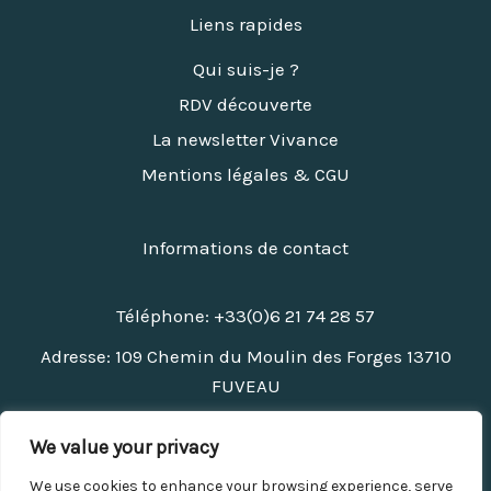
Liens rapides
Qui suis-je ?
RDV découverte
La newsletter Vivance
Mentions légales & CGU
Informations de contact
Téléphone: +33(0)6 21 74 28 57
Adresse: 109 Chemin du Moulin des Forges 13710
FUVEAU
We value your privacy
L'entité de médiation retenue : CNPM. En cas de
litige, vous pouvez déposer votre réclamation sur
We use cookies to enhance your browsing experience, serve